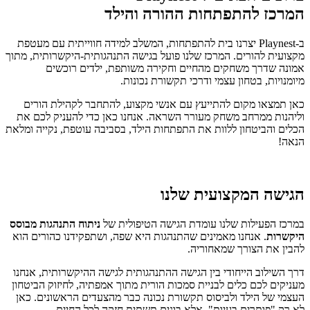
המרכז להתפתחות ההורה והילד
ב-Playnest יצרנו בית להתפתחות, המשלב למידה חווייתית עם מעטפת
מקצועית להורים. המרכז שלנו פועל בגישה התנהגותית-היקשרותית, מתוך
אמונה שדרך משחקים מהחיים וחקירה משותפת, ילדים רוכשים
מיומנויות, בטחון עצמי ודרכי תקשורת נכונות.
כאן תמצאו מקום להתייעץ עם אנשי מקצוע, להתחבר לקהילת הורים
וליהנות ממרחב משחק מעורר השראה. אנחנו כאן כדי להעניק לכם את
הכלים והביטחון ללוות את התפתחות הילד, בסביבה עוטפת, נקייה ומלאת
הנאה!
הגישה המקצועית שלנו
במרכז הפעילות שלנו עומדת הגישה הטיפולית של
ניתוח התנהגות מבוסס
היקשרות
. אנחנו מאמינים שהתנהגות היא שפה, ושתפקידנו כהורים הוא
להבין את הצורך שמאחוריה.
דרך השילוב הייחודי בין הגישה ההתנהגותית לגישה ההיקשרותית, אנחנו
מעניקים לכם כלים לבניית סמכות הורית מתוך אמפתיה, לחיזוק הביטחון
העצמי של הילד ולביסוס תקשורת נכונה כבר מהצעדים הראשונים. כאן
לא רק "פותרים בעיות", אלא בונים תשתית חזקה לכל החיים.