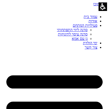
אודות
דלג לתוכן
-
playnest
עמוד בית
אודות
פעילויות המתחם
סדנה ליווי התפתחותי
סדנה עיסוי לתינוקות
גן עם אמא
ימי הולדת
צור קשר