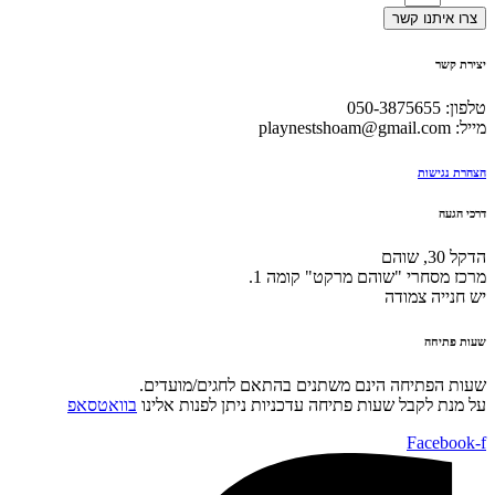
צרו איתנו קשר
יצירת קשר
טלפון: 050-3875655
מייל:
playnestshoam@gmail.com
הצהרת נגישות
דרכי הגעה
הדקל 30, שוהם
מרכז מסחרי "שוהם מרקט" קומה 1.
יש חנייה צמודה
שעות פתיחה
שעות הפתיחה הינם משתנים בהתאם לחגים/מועדים.
על מנת לקבל שעות פתיחה עדכניות ניתן לפנות אלינו
בוואטסאפ
Facebook-f